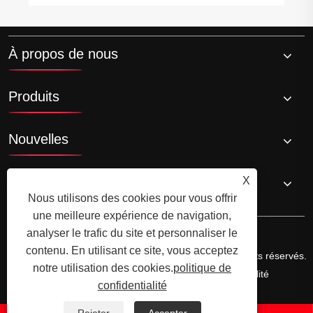
À propos de nous
Produits
Nouvelles
Contactez-nous
X
Nous utilisons des cookies pour vous offrir
une meilleure expérience de navigation,
analyser le trafic du site et personnaliser le
contenu. En utilisant ce site, vous acceptez
Copyright © 2025 Cixi Hengji Bearing Co., Ltd. Tous droits réservés.
notre utilisation des cookies.
politique de
Links
Sitemap
RSS
XML
politique de confidentialité
confidentialité