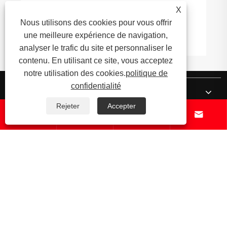
Comment les roulements à section mince
X
peuvent-ils améliorer l'efficacité de votre
Nous utilisons des cookies pour vous offrir
application aérospatiale ou robotique
une meilleure expérience de navigation,
Voir plus >>
analyser le trafic du site et personnaliser le
contenu. En utilisant ce site, vous acceptez
notre utilisation des cookies.
politique de
confidentialité
À propos de nous
Rejeter
Accepter




Produits
Nouvelles
Contactez-nous