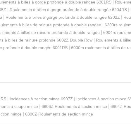
|
ulements à billes à gorge profonde à double rangée 6301RS
Roulemen
|
|
205Z
Roulements à billes à gorge profonde à double rangée 6204RS
|
|
RS
Roulements à billes à gorge profonde à double rangée 6202Z
Rou
|
ulements à billes de rainure profonde à double rangée
6200rs roulem
|
ulements à billes de rainure profonde à double rangée
6004rs rouleme
|
s à billes de rainure profonde 6002Z Double Row
Roulements à bill
|
ge profonde à double rangée 6001RS
6000rs roulements à billes de r
|
|
08RS
Incidences à section mince 6907Z
Incidences à section mince 
|
|
ents à coupe mince
6806Z Roulements à section mince
6804Z Roul
|
ction mince
6800Z Roulements de section mince