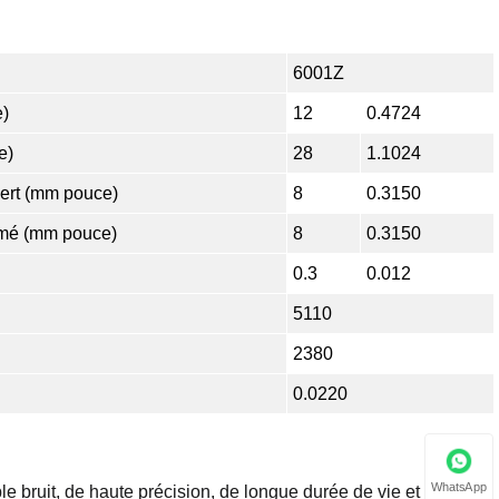
6001Z
e)
12
0.4724
e)
28
1.1024
ert (mm pouce)
8
0.3150
mé (mm pouce)
8
0.3150
0.3
0.012
5110
2380
0.0220
WhatsApp
ble bruit, de haute précision, de longue durée de vie et sans