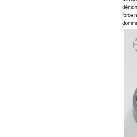
démont
force 
dommag