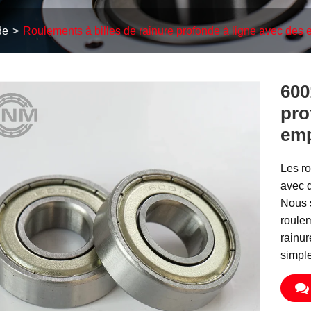
de
Roulements à billes de rainure profonde à ligne avec de
600
pro
emp
Les ro
avec 
Nous 
roulem
rainur
simple