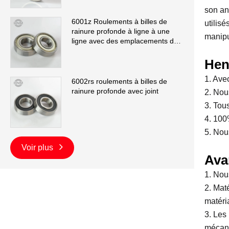
son an
6001z Roulements à billes de
utilis
rainure profonde à ligne à une
manipul
ligne avec des emplacements de
remplissage
Hen
1. Ave
6002rs roulements à billes de
rainure profonde avec joint
2. Nou
3. Tou
4. 100%
5. Nou
Voir plus
Ava
1. Nou
2. Mat
matéri
3. Les
mécani