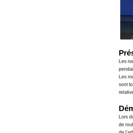
Pré
Les rou
pendant
Les ro
sont t
relativ
Dém
Lors d
de rou
de l'a