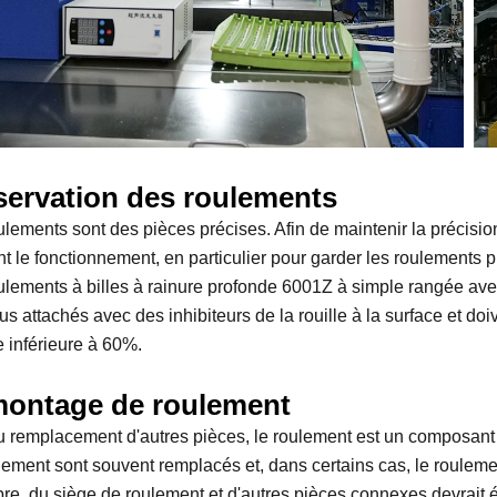
servation des roulements
lements sont des pièces précises. Afin de maintenir la précision e
 le fonctionnement, en particulier pour garder les roulements prop
ulements à billes à rainure profonde 6001Z à simple rangée av
ous attachés avec des inhibiteurs de la rouille à la surface et d
e inférieure à 60%.
ontage de roulement
u remplacement d'autres pièces, le roulement est un composant qu
lement sont souvent remplacés et, dans certains cas, le roulem
rbre, du siège de roulement et d'autres pièces connexes devrait