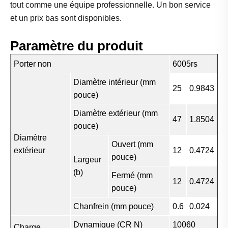
tout comme une équipe professionnelle. Un bon service
et un prix bas sont disponibles.
Paramètre du produit
Porter non
6005rs
Diamètre intérieur (mm
25
0.9843
pouce)
Diamètre extérieur (mm
47
1.8504
pouce)
Diamètre
Ouvert (mm
extérieur
12
0.4724
pouce)
Largeur
(b)
Fermé (mm
12
0.4724
pouce)
Chanfrein (mm pouce)
0.6
0.024
Dynamique (CR N)
10060
Charge