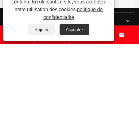
contenu. En utilisant ce site, vous acceptez
notre utilisation des cookies.
politique de
confidentialité
À propos de nous
Rejeter
Accepter




Produits
Nouvelles
Contactez-nous
Copyright © 2025 Cixi Hengji Bearing Co., Ltd. Tous droits réservés.
Links
Sitemap
RSS
XML
politique de confidentialité