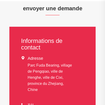
rangée
envoyer une demande
Informations de
contact

Adresse
Parc Fuda Bearing, village
de Pengqiao, ville de
Henghe, ville de Cixi,
province du Zhejiang,
Chine
