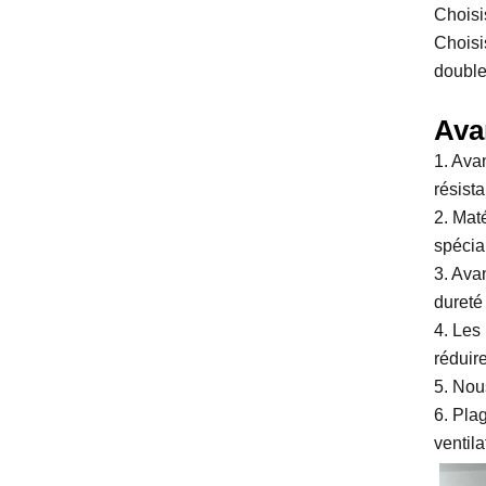
Choisi
Choisi
double
Ava
1. Avan
résist
2. Mat
spécia
3. Ava
dureté 
4. Les
réduire
5. Nou
6. Pla
ventil