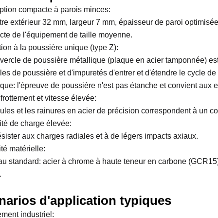
tion compacte à parois minces:
re extérieur 32 mm, largeur 7 mm, épaisseur de paroi optimisée,
te de l'équipement de taille moyenne.
tion à la poussière unique (type Z):
vercle de poussière métallique (plaque en acier tamponnée) est
les de poussière et d'impuretés d'entrer et d'étendre le cycle de l
ue: l'épreuve de poussière n'est pas étanche et convient aux en
frottement et vitesse élevée:
ules et les rainures en acier de précision correspondent à un coe
té de charge élevée:
ésister aux charges radiales et à de légers impacts axiaux.
té matérielle:
au standard: acier à chrome à haute teneur en carbone (GCR15)
.
narios d'application typiques
ment industriel: