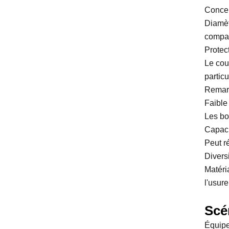
Concep
Diamèt
compac
Protec
Le cou
particu
Remarq
Faible 
Les bo
Capaci
Peut r
Diversi
Matéri
l'usure
Scé
Équipe