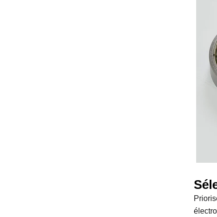
Sél
Priori
électro