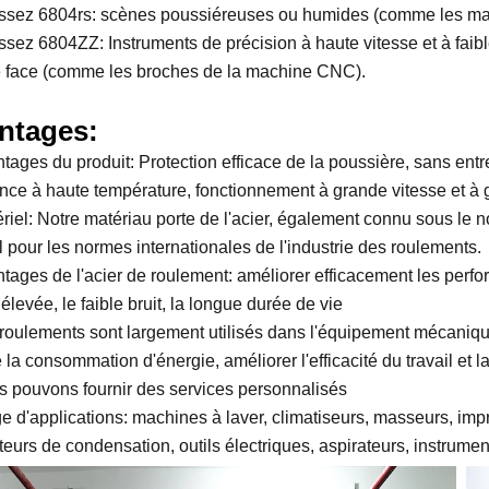
ssez 6804rs: scènes poussiéreuses ou humides (comme les machi
ssez 6804ZZ: Instruments de précision à haute vitesse et à faibl
 face (comme les broches de la machine CNC).
ntages:
tages du produit: Protection efficace de la poussière, sans entre
ance à haute température, fonctionnement à grande vitesse et à 
ériel: Notre matériau porte de l'acier, également connu sous le
l pour les normes internationales de l'industrie des roulements.
ntages de l'acier de roulement: améliorer efficacement les perfo
élevée, le faible bruit, la longue durée de vie
 roulements sont largement utilisés dans l'équipement mécaniqu
 la consommation d'énergie, améliorer l'efficacité du travail et l
s pouvons fournir des services personnalisés
ge d'applications: machines à laver, climatiseurs, masseurs, im
ateurs de condensation, outils électriques, aspirateurs, instrume