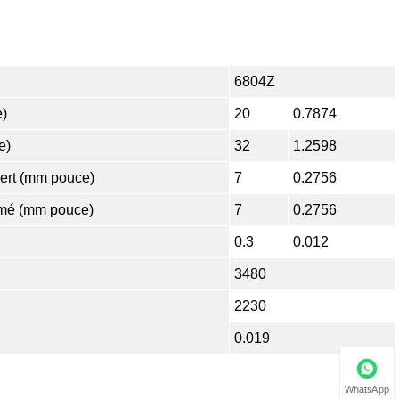
6804Z
e)
20
0.7874
e)
32
1.2598
ert (mm pouce)
7
0.2756
mé (mm pouce)
7
0.2756
0.3
0.012
3480
2230
0.019
WhatsApp