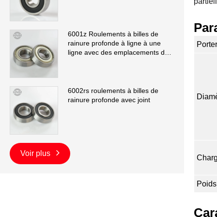
partiel
Par
6001z Roulements à billes de
rainure profonde à ligne à une
Porte
ligne avec des emplacements de
remplissage
6002rs roulements à billes de
Diamè
rainure profonde avec joint
Voir plus
Charg
Poids
Car