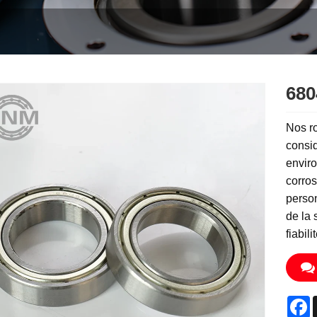
680
Nos r
consid
enviro
corros
person
de la 
fiabil
F