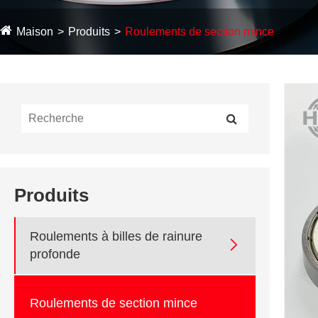
Maison
Produits
Roulements de section mince
Produits
Roulements à billes de rainure

profonde
Roulements de section mince