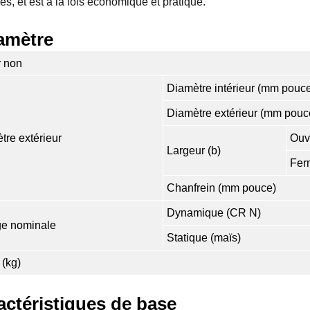
les, et est à la fois économique et pratique.
amètre
r non
Diamètre intérieur (mm pouc
Diamètre extérieur (mm pouc
tre extérieur
Ouv
Largeur (b)
Fer
Chanfrein (mm pouce)
Dynamique (CR N)
e nominale
Statique (maïs)
 (kg)
actéristiques de base