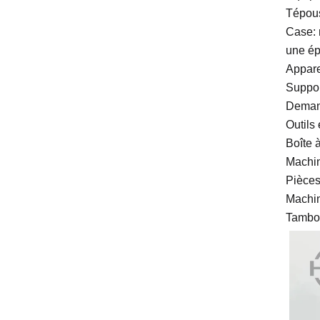
Tépous
Case: 
une ép
Appare
Suppor
Demande
Outils 
Boîte 
Machin
Pièces
Machin
Tambou