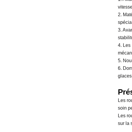
vitess
2. Mat
spécia
3. Ava
stabili
4. Les
mécani
5. Nou
6. Dom
glaces
Pré
Les ro
soin p
Les ro
sur la