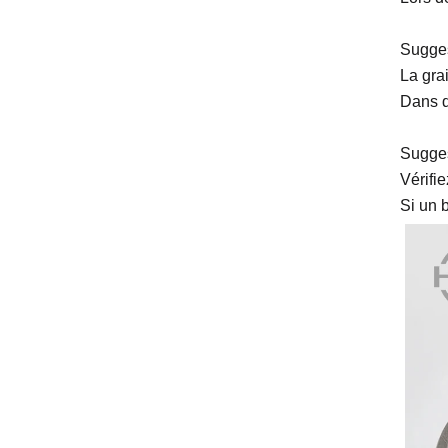
Suggest
La grai
Dans d
Sugges
Vérifi
Si un 