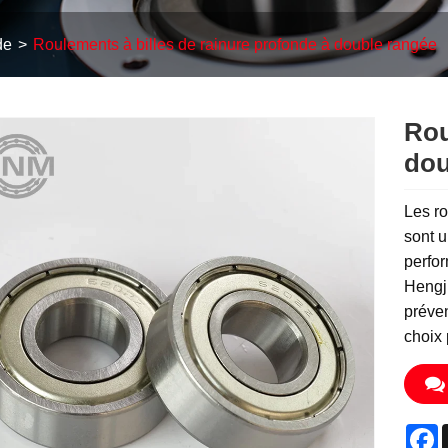
de
Roulements à billes de rainure profonde à double rangée
Rou
dou
Les r
sont u
perfor
Hengji
préven
choix 
F