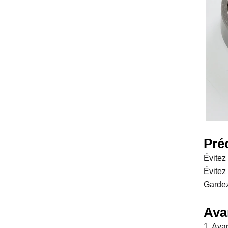
Pré
Évitez
Évitez
Gardez
Ava
1. Ava