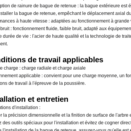
tion de rainure de bague de retenue : la bague extérieure est é
nstaller la bague de retenue, empêchant le déplacement axial du ro
mances à haute vitesse : adaptées au fonctionnement à grande vite
 bruit : fonctionnement fluide, faible bruit, adapté aux équipemen
durée de vie : l'acier de haute qualité et la technologie de traite
ent.
ditions de travail applicables
e charge : charge radiale et charge axiale
nnement applicable : convient pour une charge moyenne, un fon
ons de travail à l'épreuve de la poussière.
allation et entretien
ions d'installation :
 la précision dimensionnelle et la finition de surface de l'arbre
z des outils spéciaux pour l'installation et évitez de cogner dire
e l'installation de la bague de retenue, assurez-vous qu'elle es