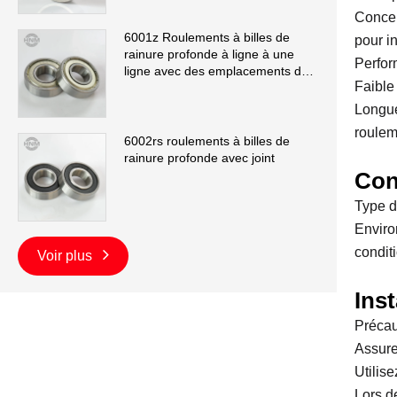
Concep
6001z Roulements à billes de
pour i
rainure profonde à ligne à une
Perfor
ligne avec des emplacements de
Faible
remplissage
Longue 
roulem
6002rs roulements à billes de
rainure profonde avec joint
Con
Type d
Enviro
conditi
Voir plus
Inst
Précaut
Assurer
Utilise
Lors d