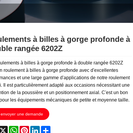
lements à billes à gorge profonde à
ble rangée 6202Z
oulements à billes à gorge profonde à double rangée 6202Z
n roulement à billes à gorge profonde avec d'excellentes
mances et une large gamme d'applications de notre roulement
. Il est particulièrement adapté aux occasions nécessitant une
tion de la poussière et un positionnement axial. C'est un bon
pour les équipements mécaniques de petite et moyenne taille.
envoyer une demande
acebook
X
WhatsApp
Pinterest
LinkedIn
Share