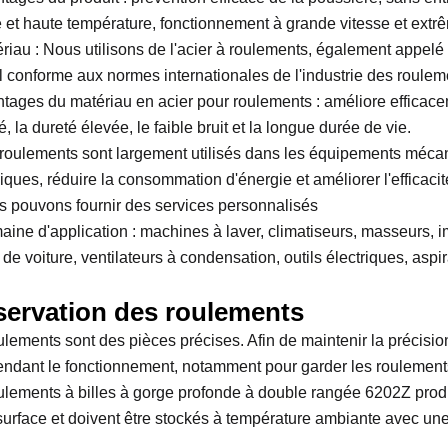
e et haute température, fonctionnement à grande vitesse et extr
ériau : Nous utilisons de l'acier à roulements, également appelé
l conforme aux normes internationales de l'industrie des roulem
ntages du matériau en acier pour roulements : améliore efficac
té, la dureté élevée, le faible bruit et la longue durée de vie.
 roulements sont largement utilisés dans les équipements mécani
ques, réduire la consommation d'énergie et améliorer l'efficacité 
s pouvons fournir des services personnalisés
aine d'application : machines à laver, climatiseurs, masseurs, 
 de voiture, ventilateurs à condensation, outils électriques, asp
servation des roulements
ulements sont des pièces précises. Afin de maintenir la précision 
endant le fonctionnement, notamment pour garder les roulements pro
ulements à billes à gorge profonde à double rangée 6202Z produit
 surface et doivent être stockés à température ambiante avec une 