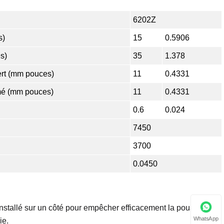
6202Z
s)
15
0.5906
s)
35
1.378
rt (mm pouces)
11
0.4331
é (mm pouces)
11
0.4331
0.6
0.024
7450
3700
0.0450
nstallé sur un côté pour empêcher efficacement la poussière et
WhatsApp
ie.