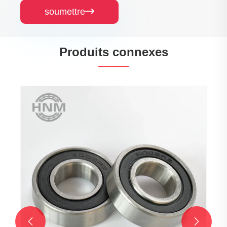
soumettre

Produits connexes
Roulements à billes de rainure profonde
6002Z à une ligne à une seule rangée
Voir plus >>

