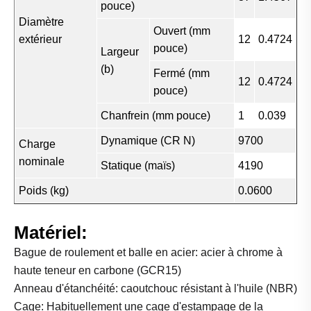
pouce)
Diamètre
Ouvert (mm
extérieur
12
0.4724
pouce)
Largeur
(b)
Fermé (mm
12
0.4724
pouce)
Chanfrein (mm pouce)
1
0.039
Dynamique (CR N)
9700
Charge
nominale
Statique (maïs)
4190
Poids (kg)
0.0600
Matériel:
Bague de roulement et balle en acier: acier à chrome à
haute teneur en carbone (GCR15)
Anneau d'étanchéité: caoutchouc résistant à l'huile (NBR)
Cage: Habituellement une cage d'estampage de la