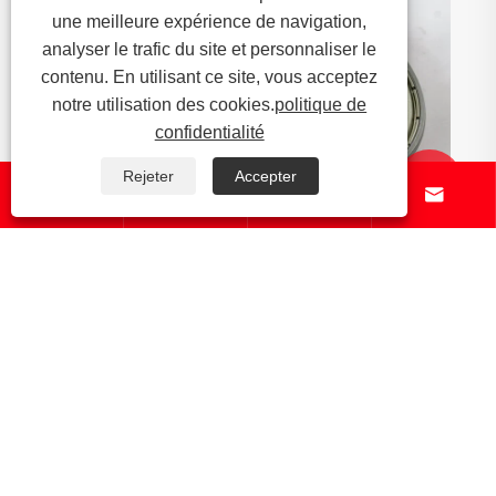
une meilleure expérience de navigation,
analyser le trafic du site et personnaliser le
contenu. En utilisant ce site, vous acceptez
notre utilisation des cookies.
politique de
confidentialité
Rejeter
Accepter






Comment les roulements à section mince
améliorent-ils la précision et l’efficacité de
l’espace dans les machines modernes ?
Voir plus >>