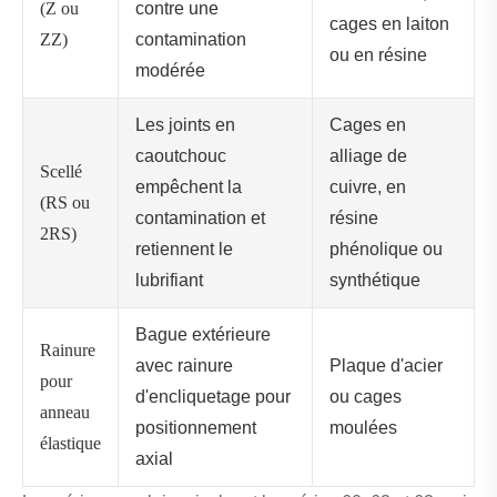
(Z ou
contre une
cages en laiton
ZZ)
contamination
ou en résine
modérée
Les joints en
Cages en
caoutchouc
alliage de
Scellé
empêchent la
cuivre, en
(RS ou
contamination et
résine
2RS)
retiennent le
phénolique ou
lubrifiant
synthétique
Bague extérieure
Rainure
avec rainure
Plaque d'acier
pour
d'encliquetage pour
ou cages
anneau
positionnement
moulées
élastique
axial