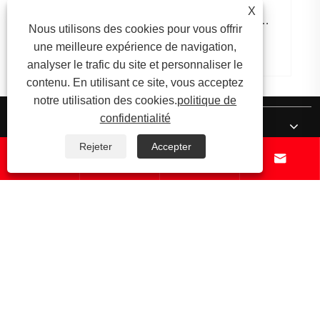
Pourquoi les roulements à section mince
X
sont-ils essentiels dans les applications de
Nous utilisons des cookies pour vous offrir
précision ?
une meilleure expérience de navigation,
Voir plus >>
analyser le trafic du site et personnaliser le
contenu. En utilisant ce site, vous acceptez
notre utilisation des cookies.
politique de
confidentialité
À propos de nous
Rejeter
Accepter




Produits
Nouvelles
Contactez-nous