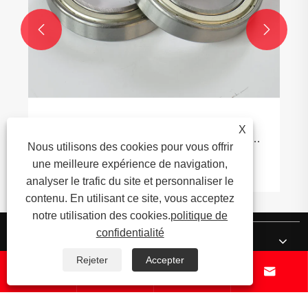


Comment les roulements à section mince
X
améliorent-ils la précision et l’efficacité de
Nous utilisons des cookies pour vous offrir
l’espace dans les machines modernes ?
une meilleure expérience de navigation,
Voir plus >>
analyser le trafic du site et personnaliser le
contenu. En utilisant ce site, vous acceptez
notre utilisation des cookies.
politique de
confidentialité
À propos de nous
Rejeter
Accepter




Produits