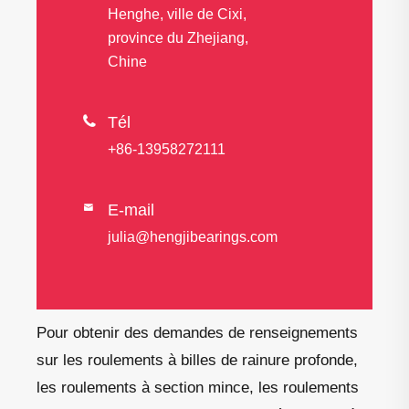
Henghe, ville de Cixi,
province du Zhejiang,
Chine

Tél
+86-13958272111
E-mail

julia@hengjibearings.com
Pour obtenir des demandes de renseignements
sur les roulements à billes de rainure profonde,
les roulements à section mince, les roulements