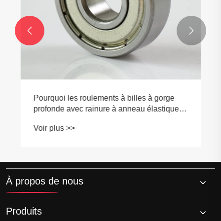


Pourquoi les roulements à billes à gorge
profonde avec rainure à anneau élastique
sont-ils la solution permettant d'économiser
Voir plus >>
de l'espace lorsque les conceptions
deviennent serrées ?
À propos de nous
Produits